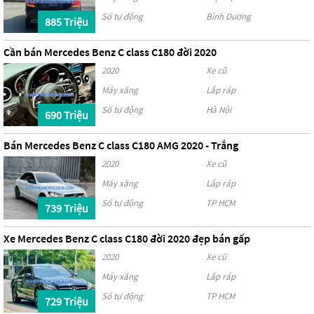
Số tự động
Bình Dương
885 Triệu
Cần bán Mercedes Benz C class C180 đời 2020
2020
Xe cũ
Máy xăng
Lắp ráp
Số tự động
Hà Nội
690 Triệu
Bán Mercedes Benz C class C180 AMG 2020 - Trắng
2020
Xe cũ
Máy xăng
Lắp ráp
Số tự động
TP HCM
739 Triệu
Xe Mercedes Benz C class C180 đời 2020 đẹp bán gấp
2020
Xe cũ
Máy xăng
Lắp ráp
Số tự động
TP HCM
729 Triệu