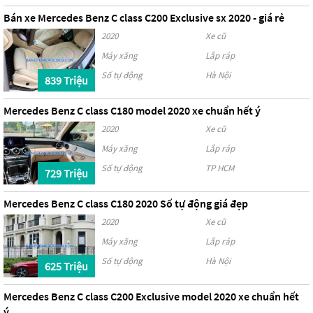
Bán xe Mercedes Benz C class C200 Exclusive sx 2020 - giá rẻ
2020
Xe cũ
Máy xăng
Lắp ráp
Số tự động
Hà Nội
839 Triệu
Mercedes Benz C class C180 model 2020 xe chuẩn hết ý
2020
Xe cũ
Máy xăng
Lắp ráp
Số tự động
TP HCM
729 Triệu
Mercedes Benz C class C180 2020 Số tự động giá đẹp
2020
Xe cũ
Máy xăng
Lắp ráp
Số tự động
Hà Nội
625 Triệu
Mercedes Benz C class C200 Exclusive model 2020 xe chuẩn hết
ý