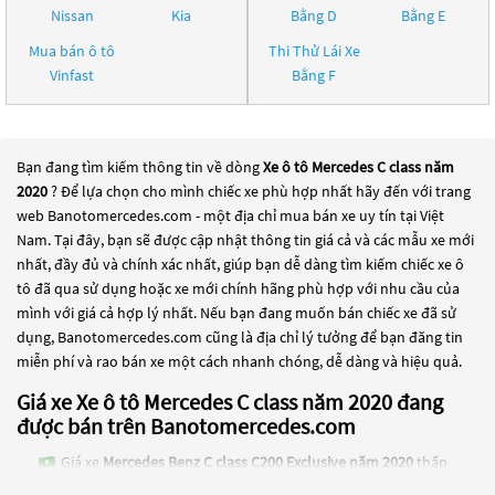
Nissan
Kia
Bằng D
Bằng E
Mua bán ô tô
Thi Thử Lái Xe
Vinfast
Bằng F
Bạn đang tìm kiếm thông tin về dòng
Xe ô tô Mercedes C class năm
2020
? Để lựa chọn cho mình chiếc xe phù hợp nhất hãy đến với trang
web Banotomercedes.com - một địa chỉ mua bán xe uy tín tại Việt
Nam. Tại đây, bạn sẽ được cập nhật thông tin giá cả và các mẫu xe mới
nhất, đầy đủ và chính xác nhất, giúp bạn dễ dàng tìm kiếm chiếc xe ô
tô đã qua sử dụng hoặc xe mới chính hãng phù hợp với nhu cầu của
mình với giá cả hợp lý nhất. Nếu bạn đang muốn bán chiếc xe đã sử
dụng, Banotomercedes.com cũng là địa chỉ lý tưởng để bạn đăng tin
miễn phí và rao bán xe một cách nhanh chóng, dễ dàng và hiệu quả.
Giá xe Xe ô tô Mercedes C class năm 2020 đang
được bán trên Banotomercedes.com
Giá xe
Mercedes Benz C class C200 Exclusive năm 2020
thấp
nhất là 829 Triệu