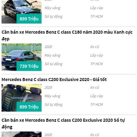
Máy xăng
Lắp ráp
Số tự động
TP HCM
899 Triệu
Cần bán xe Mercedes Benz C class C180 năm 2020 màu Xanh cực
đẹp
2020
Xe cũ
Máy xăng
Lắp ráp
Số tự động
TP HCM
739 Triệu
Mercedes Benz C class C200 Exclusive 2020 - Giá tốt
2020
Xe cũ
Máy xăng
Lắp ráp
Số tự động
TP HCM
899 Triệu
Cần bán xe Mercedes Benz C class C200 Exclusive 2020 Số tự
động
2020
Xe cũ