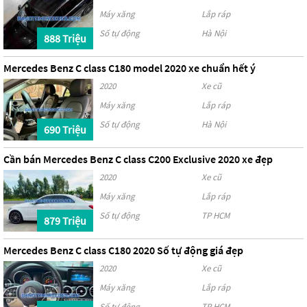
Máy xăng
Lắp ráp
Số tự động
Hà Nội
888 Triệu
Mercedes Benz C class C180 model 2020 xe chuẩn hết ý
2020
Xe cũ
Máy xăng
Lắp ráp
Số tự động
Hà Nội
690 Triệu
Cần bán Mercedes Benz C class C200 Exclusive 2020 xe đẹp
2020
Xe cũ
Máy xăng
Lắp ráp
Số tự động
TP HCM
879 Triệu
Mercedes Benz C class C180 2020 Số tự động giá đẹp
2020
Xe cũ
Máy xăng
Lắp ráp
Số tự động
TP HCM