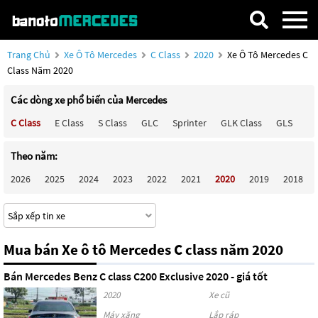
Trang Chủ
Xe Ô Tô Mercedes
C Class
2020
Xe Ô Tô Mercedes C
Class Năm 2020
Các dòng xe phổ biến của Mercedes
C Class
E Class
S Class
GLC
Sprinter
GLK Class
GLS
Ma
Theo năm:
2026
2025
2024
2023
2022
2021
2020
2019
2018
Mua bán Xe ô tô Mercedes C class năm 2020
Bán Mercedes Benz C class C200 Exclusive 2020 - giá tốt
2020
Xe cũ
Máy xăng
Lắp ráp