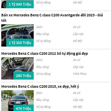
Số tự động
Hà Nội
1 Tỷ 999 Triệu
Bán xe Mercedes Benz C class C200 Avantgarde đời 2023 - Giá
tốt
2023
Xe cũ
Máy xăng
Lắp ráp
Số tự động
Hà Nội
1 Tỷ 350 Triệu
Mercedes Benz C class C200 2012 Số tự động giá đẹp
2012
Xe cũ
Máy xăng
Lắp ráp
Số tự động
Vĩnh Phúc
280 Triệu
Mercedes Benz C class C200 2015, xe đẹp, hết ý
2015
Xe cũ
Máy xăng
Lắp ráp
Số tự động
Hà Nội
479 Triệu