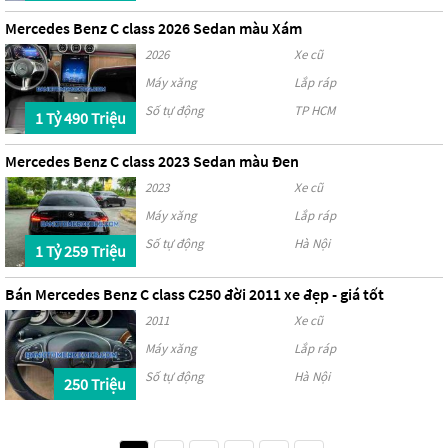
Mercedes Benz C class 2026 Sedan màu Xám
2026
Xe cũ
Máy xăng
Lắp ráp
Số tự động
TP HCM
1 Tỷ 490 Triệu
Mercedes Benz C class 2023 Sedan màu Đen
2023
Xe cũ
Máy xăng
Lắp ráp
Số tự động
Hà Nội
1 Tỷ 259 Triệu
Bán Mercedes Benz C class C250 đời 2011 xe đẹp - giá tốt
2011
Xe cũ
Máy xăng
Lắp ráp
Số tự động
Hà Nội
250 Triệu