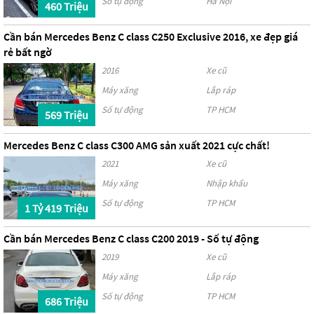
Số tự động
Hà Nội
460 Triệu
Cần bán Mercedes Benz C class C250 Exclusive 2016, xe đẹp giá
rẻ bất ngờ
2016
Xe cũ
Máy xăng
Lắp ráp
Số tự động
TP HCM
569 Triệu
Mercedes Benz C class C300 AMG sản xuất 2021 cực chất!
2021
Xe cũ
Máy xăng
Nhập khẩu
Số tự động
TP HCM
1 Tỷ 419 Triệu
Cần bán Mercedes Benz C class C200 2019 - Số tự động
2019
Xe cũ
Máy xăng
Lắp ráp
Số tự động
TP HCM
686 Triệu