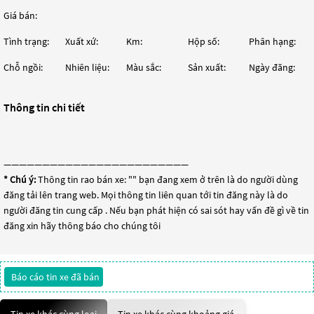
Giá bán:
Tình trạng:
Xuất xứ:
Km:
Hộp số:
Phân hạng:
Chỗ ngồi:
Nhiên liệu:
Màu sắc:
Sản xuất:
Ngày đăng:
Thông tin chi tiết
————————————————————————
* Chú ý:
Thông tin rao bán xe: "
" bạn đang xem ở trên là do người dùng
đăng tải lên trang web. Mọi thông tin liên quan tới tin đăng này là do
người đăng tin cung cấp . Nếu bạn phát hiện có sai sót hay vấn đề gì về tin
đăng xin hãy thông báo cho chúng tôi
Báo cáo tin xe đã bán