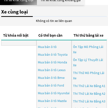
Tin xe khác cùng loại
Tin xe khác cùng khoảng giá
Xe cùng loại
Không có tin xe liên quan
Từ khóa nổi bật
Có thể bạn cần
Thi thử bằng lái xe
Mua bán ô tô
Ôn Tập Mô Phỏng Lái
Xe
Mua bán ô tô
Toyota
Ôn Tập Lý Thuyết Lái
Mua bán ô tô
Honda
Xe
Mua bán ô tô
Lexus
Thi Thử Mô Phỏng Lái
Mua bán ô tô
Bmw
Xe
Mua bán ô tô
Ford
Thi Thử Lái Xe Bằng A1
Mua bán ô tô
Hyundai
Thi Thử Lái Xe Bằng A2
Mua bán ô tô
Mazda
Thi Thử Lái Xe Bằng A3