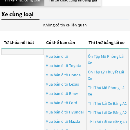
Tin xe khác cùng loại
Tin xe khác cùng khoảng giá
Xe cùng loại
Không có tin xe liên quan
Từ khóa nổi bật
Có thể bạn cần
Thi thử bằng lái xe
Mua bán ô tô
Ôn Tập Mô Phỏng Lái
Xe
Mua bán ô tô
Toyota
Ôn Tập Lý Thuyết Lái
Mua bán ô tô
Honda
Xe
Mua bán ô tô
Lexus
Thi Thử Mô Phỏng Lái
Mua bán ô tô
Bmw
Xe
Mua bán ô tô
Ford
Thi Thử Lái Xe Bằng A1
Mua bán ô tô
Hyundai
Thi Thử Lái Xe Bằng A2
Mua bán ô tô
Mazda
Thi Thử Lái Xe Bằng A3