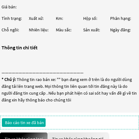
Giá bán:
Tình trạng:
Xuất xứ:
Km:
Hộp số:
Phân hạng:
Chỗ ngồi:
Nhiên liệu:
Màu sắc:
Sản xuất:
Ngày đăng:
Thông tin chi tiết
————————————————————————
* Chú ý:
Thông tin rao bán xe: "
" bạn đang xem ở trên là do người dùng
đăng tải lên trang web. Mọi thông tin liên quan tới tin đăng này là do
người đăng tin cung cấp . Nếu bạn phát hiện có sai sót hay vấn đề gì về tin
đăng xin hãy thông báo cho chúng tôi
Báo cáo tin xe đã bán