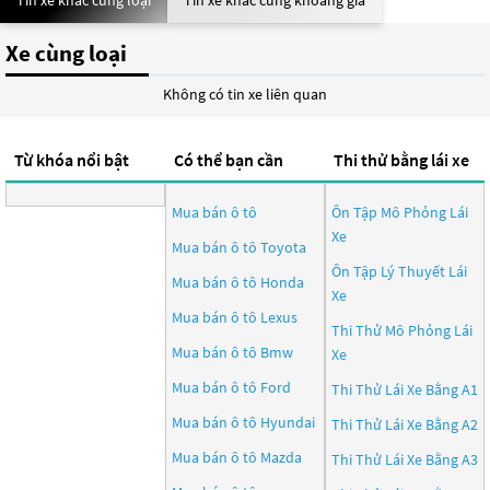
Tin xe khác cùng loại
Tin xe khác cùng khoảng giá
Xe cùng loại
Không có tin xe liên quan
Từ khóa nổi bật
Có thể bạn cần
Thi thử bằng lái xe
Mua bán ô tô
Ôn Tập Mô Phỏng Lái
Xe
Mua bán ô tô
Toyota
Ôn Tập Lý Thuyết Lái
Mua bán ô tô
Honda
Xe
Mua bán ô tô
Lexus
Thi Thử Mô Phỏng Lái
Mua bán ô tô
Bmw
Xe
Mua bán ô tô
Ford
Thi Thử Lái Xe Bằng A1
Mua bán ô tô
Hyundai
Thi Thử Lái Xe Bằng A2
Mua bán ô tô
Mazda
Thi Thử Lái Xe Bằng A3