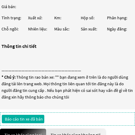
Giá bán:
Tình trạng:
Xuất xứ:
Km:
Hộp số:
Phân hạng:
Chỗ ngồi:
Nhiên liệu:
Màu sắc:
Sản xuất:
Ngày đăng:
Thông tin chi tiết
————————————————————————
* Chú ý:
Thông tin rao bán xe: "
" bạn đang xem ở trên là do người dùng
đăng tải lên trang web. Mọi thông tin liên quan tới tin đăng này là do
người đăng tin cung cấp . Nếu bạn phát hiện có sai sót hay vấn đề gì về tin
đăng xin hãy thông báo cho chúng tôi
Báo cáo tin xe đã bán