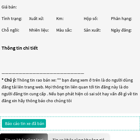
Giá bán:
Tình trạng:
Xuất xứ:
Km:
Hộp số:
Phân hạng:
Chỗ ngồi:
Nhiên liệu:
Màu sắc:
Sản xuất:
Ngày đăng:
Thông tin chi tiết
————————————————————————
* Chú ý:
Thông tin rao bán xe: "
" bạn đang xem ở trên là do người dùng
đăng tải lên trang web. Mọi thông tin liên quan tới tin đăng này là do
người đăng tin cung cấp . Nếu bạn phát hiện có sai sót hay vấn đề gì về tin
đăng xin hãy thông báo cho chúng tôi
Báo cáo tin xe đã bán