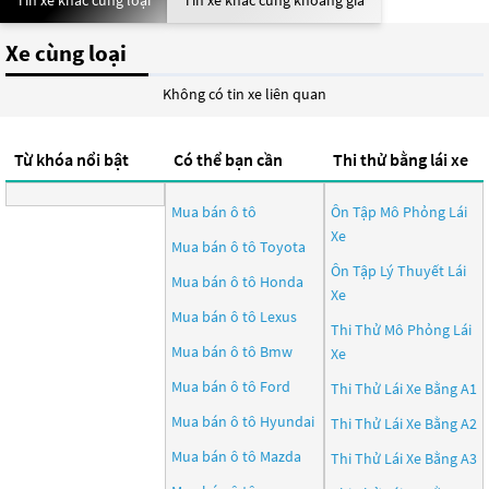
Tin xe khác cùng loại
Tin xe khác cùng khoảng giá
Xe cùng loại
Không có tin xe liên quan
Từ khóa nổi bật
Có thể bạn cần
Thi thử bằng lái xe
Mua bán ô tô
Ôn Tập Mô Phỏng Lái
Xe
Mua bán ô tô
Toyota
Ôn Tập Lý Thuyết Lái
Mua bán ô tô
Honda
Xe
Mua bán ô tô
Lexus
Thi Thử Mô Phỏng Lái
Mua bán ô tô
Bmw
Xe
Mua bán ô tô
Ford
Thi Thử Lái Xe Bằng A1
Mua bán ô tô
Hyundai
Thi Thử Lái Xe Bằng A2
Mua bán ô tô
Mazda
Thi Thử Lái Xe Bằng A3