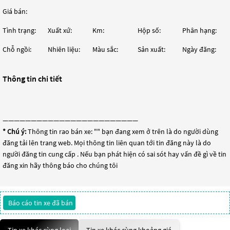
Giá bán:
Tình trạng:
Xuất xứ:
Km:
Hộp số:
Phân hạng:
Chỗ ngồi:
Nhiên liệu:
Màu sắc:
Sản xuất:
Ngày đăng:
Thông tin chi tiết
————————————————————————
* Chú ý:
Thông tin rao bán xe: "
" bạn đang xem ở trên là do người dùng
đăng tải lên trang web. Mọi thông tin liên quan tới tin đăng này là do
người đăng tin cung cấp . Nếu bạn phát hiện có sai sót hay vấn đề gì về tin
đăng xin hãy thông báo cho chúng tôi
Báo cáo tin xe đã bán