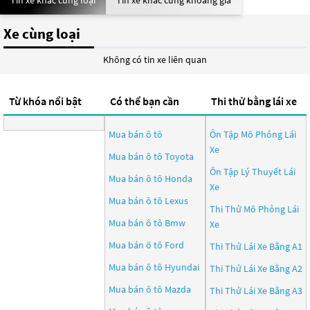
Tin xe khác cùng loại
Tin xe khác cùng khoảng giá
Xe cùng loại
Không có tin xe liên quan
Từ khóa nổi bật
Có thể bạn cần
Thi thử bằng lái xe
Mua bán ô tô
Ôn Tập Mô Phỏng Lái
Xe
Mua bán ô tô
Toyota
Ôn Tập Lý Thuyết Lái
Mua bán ô tô
Honda
Xe
Mua bán ô tô
Lexus
Thi Thử Mô Phỏng Lái
Mua bán ô tô
Bmw
Xe
Mua bán ô tô
Ford
Thi Thử Lái Xe Bằng A1
Mua bán ô tô
Hyundai
Thi Thử Lái Xe Bằng A2
Mua bán ô tô
Mazda
Thi Thử Lái Xe Bằng A3