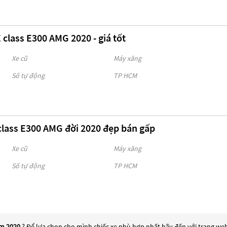
class E300 AMG 2020 - giá tốt
Xe cũ
Máy xăng
Số tự động
TP HCM
class E300 AMG đời 2020 đẹp bán gấp
Xe cũ
Máy xăng
Số tự động
TP HCM
ăm 2020
? Để lựa chọn cho mình chiếc xe phù hợp nhất hãy đến với trang web