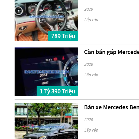
2020
Lắp ráp
789 Triệu
Cần bán gấp Mercedes
2020
Lắp ráp
1 Tỷ 390 Triệu
Bán xe Mercedes Benz
2020
Lắp ráp