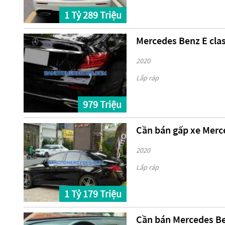
1 Tỷ 289 Triệu
Mercedes Benz E clas
2020
Lắp ráp
979 Triệu
Cần bán gấp xe Merc
2020
Lắp ráp
1 Tỷ 179 Triệu
Cần bán Mercedes Ben