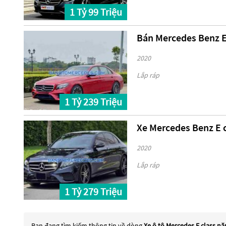
1 Tỷ 99 Triệu
Bán Mercedes Benz E 
2020
Lắp ráp
1 Tỷ 239 Triệu
Xe Mercedes Benz E 
2020
Lắp ráp
1 Tỷ 279 Triệu
Bạn đang tìm kiếm thông tin về dòng
Xe ô tô Mercedes E class n