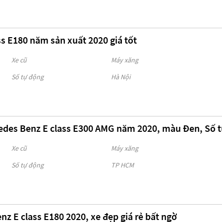
s E180 năm sản xuất 2020 giá tốt
Xe cũ
Máy xăng
Số tự động
Hà Nội
edes Benz E class E300 AMG năm 2020, màu Đen, Số 
Xe cũ
Máy xăng
Số tự động
TP HCM
z E class E180 2020, xe đẹp giá rẻ bất ngờ