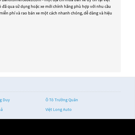
 tô đã qua sử dụng hoặc xe mới chính hãng phù hợp với nhu cầu
 miễn phí và rao bán xe một cách nhanh chóng, dễ dàng và hiệu
 để đáp ứng nhu cầu đó, các dòng
Xe ô tô Mercedes E class năm
hoặc là các dòng xe mới với thiết kế hiện đại và công nghệ tiên
t. Nếu bạn đang tìm kiếm một chiếc xe, hãy khám phá các dòng
Xe
g Duy
Ô Tô Trường Quân
hả
Việt Long Auto