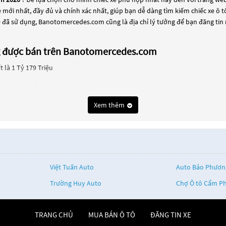
xe mới nhất, đầy đủ và chính xác nhất, giúp bạn dễ dàng tìm kiếm chiếc xe ô
e đã sử dụng, Banotomercedes.com cũng là địa chỉ lý tưởng để bạn đăng tin
ng được bán trên Banotomercedes.com
 là 1 Tỷ 179 Triệu
 nhất là 1 Tỷ 99 Triệu
89 Triệu
Xem thêm
ựa chọn phổ biến cho những người đang tìm kiếm chiếc xe đáng tin cậy. Và
cedes E class năm 2020
này có thể là những dòng xe đời cũ đã được nâng cấp, 
ểm tra và bảo dưỡng kỹ lưỡng để đảm bảo chất lượng và hiệu suất tốt nhấ
xe phù hợp với nhu cầu và ngân sách của bạn tại
Banotomercedes.com
.
Việt Tuấn Auto
Auto Bảo Phươn
Trường Huy Auto
Chợ Ô tô Cẩm P
TRANG CHỦ
MUA BÁN Ô TÔ
ĐĂNG TIN XE