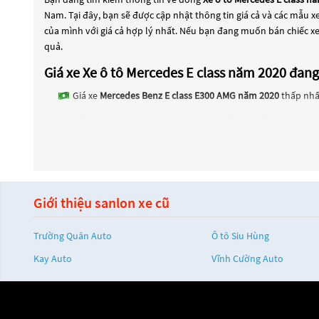
Nam. Tại đây, bạn sẽ được cập nhật thông tin giá cả và các mẫu 
của mình với giá cả hợp lý nhất. Nếu bạn đang muốn bán chiếc x
quả.
Giá xe Xe ô tô Mercedes E class năm 2020 đa
Giá xe
Mercedes Benz E class E300 AMG năm 2020
thấp nhất
Giá xe
Mercedes Benz E class E200 Exclusive năm 2020
thấp
Giá xe
Mercedes Benz E class E180 năm 2020
thấp nhất là 7
Các dòng
Xe ô tô Mercedes E class năm 2020
đang trở thành một l
2020
đang trở thành sự lựa chọn phổ biến. Các dòng
Xe ô tô Mer
tiến. Các dòng
Xe ô tô Mercedes E class năm 2020
này đều được ki
Giới thiệu sanlon xe cũ
ô tô Mercedes E class năm 2020
này và chọn cho mình một chiếc 
Trường Quân Auto
Ô tô Siu Hùng
Kay Auto
Vĩnh Cường Auto