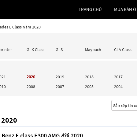
TRANG CHỦ
MUA BÁN Ô
edes E Class Năm 2020
printer
GLK Class
GLS
Maybach
CLA Class
021
2020
2019
2018
2017
010
2008
2007
2005
2004
m 2020
 Benz E class E300 AMG đời 2020