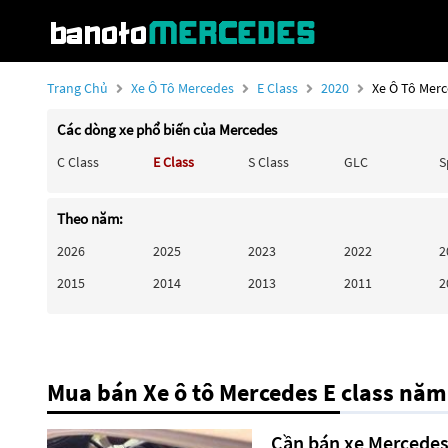
Trang Chủ
Xe Ô Tô Mercedes
E Class
2020
Xe Ô Tô Merc
Các dòng xe phổ biến của Mercedes
C Class
E Class
S Class
GLC
S
Theo năm:
2026
2025
2023
2022
2
2015
2014
2013
2011
2
Mua bán Xe ô tô Mercedes E class nă
Cần bán xe Mercedes