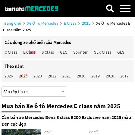
Trang Chủ
Xe Ô Tô Mercedes
E Class
2025
Xe Ô Tô Mercedes E
Class Năm 2025
Các dòng xe phổ biến của Mercedes
C Class
E Class
S Class
GLC
Sprinter
GLK Class
GLS
Ma
Theo năm:
2026
2025
2023
2022
2021
2020
2019
2018
2017
Mua bán Xe ô tô Mercedes E class năm 2025
Cần bán xe Mercedes Benz E class E200 Exclusive năm 2025 màu
Đen cực đẹp
2025
Xe cũ