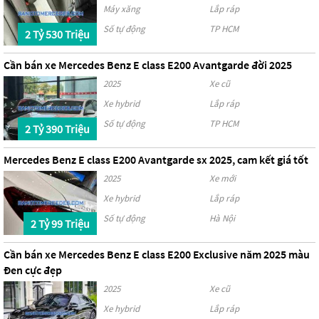
Máy xăng
Lắp ráp
Số tự động
TP HCM
2 Tỷ 530 Triệu
Cần bán xe Mercedes Benz E class E200 Avantgarde đời 2025
2025
Xe cũ
Xe hybrid
Lắp ráp
Số tự động
TP HCM
2 Tỷ 390 Triệu
Mercedes Benz E class E200 Avantgarde sx 2025, cam kết giá tốt
2025
Xe mới
Xe hybrid
Lắp ráp
Số tự động
Hà Nội
2 Tỷ 99 Triệu
Cần bán xe Mercedes Benz E class E200 Exclusive năm 2025 màu
Đen cực đẹp
2025
Xe cũ
Xe hybrid
Lắp ráp