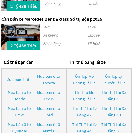
Số tự động
Hà Nội
2 Tỷ 439 Triệu
Cần bán xe Mercedes Benz E class Số tự động 2025
2025
Xe cũ
Xe hybrid
Lắp ráp
Số tự động
TP HCM
2 Tỷ 438 Triệu
Có thể bạn cần
Thi thử bằng lái xe
Mua bán ô tô
Ôn Tập Mô
Ôn Tập Lý
Mua bán ô tô
Toyota
Phỏng Lái Xe
Thuyết Lái Xe
Mua bán ô tô
Mua bán ô tô
Thi Thử Mô
Thi Thử Lái Xe
Honda
Lexus
Phỏng Lái Xe
Bằng A1
Mua bán ô tô
Mua bán ô tô
Thi Thử Lái Xe
Thi Thử Lái Xe
Bmw
Ford
Bằng A2
Bằng A3
Mua bán ô tô
Mua bán ô tô
Thi Thử Lái Xe
Thi Thử Lái Xe
Hyundai
Mazda
Bằng A4
Bằng B1