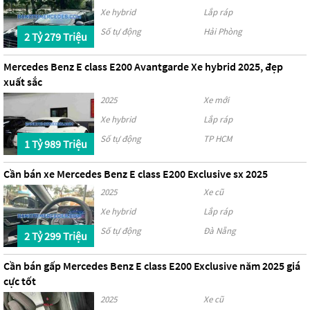
Xe hybrid
Lắp ráp
Số tự động
Hải Phòng
2 Tỷ 279 Triệu
Mercedes Benz E class E200 Avantgarde Xe hybrid 2025, đẹp
xuất sắc
2025
Xe mới
Xe hybrid
Lắp ráp
Số tự động
TP HCM
1 Tỷ 989 Triệu
Cần bán xe Mercedes Benz E class E200 Exclusive sx 2025
2025
Xe cũ
Xe hybrid
Lắp ráp
Số tự động
Đà Nẵng
2 Tỷ 299 Triệu
Cần bán gấp Mercedes Benz E class E200 Exclusive năm 2025 giá
cực tốt
2025
Xe cũ