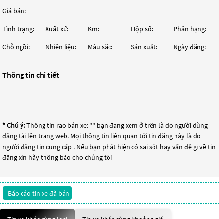
Giá bán:
Tình trạng:
Xuất xứ:
Km:
Hộp số:
Phân hạng:
Chỗ ngồi:
Nhiên liệu:
Màu sắc:
Sản xuất:
Ngày đăng:
Thông tin chi tiết
————————————————————————
* Chú ý:
Thông tin rao bán xe: "
" bạn đang xem ở trên là do người dùng
đăng tải lên trang web. Mọi thông tin liên quan tới tin đăng này là do
người đăng tin cung cấp . Nếu bạn phát hiện có sai sót hay vấn đề gì về tin
đăng xin hãy thông báo cho chúng tôi
Báo cáo tin xe đã bán