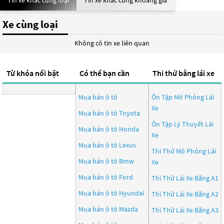
Tin xe khác cùng loại
Tin xe khác cùng khoảng giá
Xe cùng loại
Không có tin xe liên quan
Từ khóa nổi bật
Có thể bạn cần
Thi thử bằng lái xe
Mua bán ô tô
Ôn Tập Mô Phỏng Lái
Xe
Mua bán ô tô
Toyota
Ôn Tập Lý Thuyết Lái
Mua bán ô tô
Honda
Xe
Mua bán ô tô
Lexus
Thi Thử Mô Phỏng Lái
Mua bán ô tô
Bmw
Xe
Mua bán ô tô
Ford
Thi Thử Lái Xe Bằng A1
Mua bán ô tô
Hyundai
Thi Thử Lái Xe Bằng A2
Mua bán ô tô
Mazda
Thi Thử Lái Xe Bằng A3