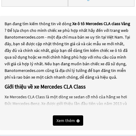
Bạn đang tìm kiếm thông tin về dòng
Xe ô tô Mercedes CLA class Vàng
? Để lựa chọn cho mình chiếc xe phù hợp nhất hãy đến với trang web
Banotomercedes.com - một địa chỉ mua bán xe uy tín tại Việt Nam. Tại
đây, bạn sẽ được cập nhật thông tin giá cả và các mẫu xe mới nhất,
đầy đủ và chính xác nhất, giúp bạn dễ dàng tìm kiếm chiếc xe ô tô đã
qua sử dụng hoặc xe mới chính hãng phù hợp với nhu cầu của mình
với giá cả hợp lý nhất. Nếu bạn đang muốn bán chiếc xe đã sử dụng,
Banotomercedes.com cũng là địa chỉ lý tưởng để bạn đăng tin miễn
phí và rao bán xe một cách nhanh chóng, dễ dàng và hiệu quả.
Giới thiệu về xe Mercedes CLA Class
Xe Mercedes CLA Class là một dòng xe sedan cỡ nhỏ của hãng xe hơi
Đức Mercedes-Benz. Xe được giới thiệu lần đầu tiên vào năm 2013 và
được thiết kế dựa trên mẫu xe concept Mercedes-Benz Concept Style
Coupe.
Xem thêm
Mercedes CLA Class có kiểu dáng thon gọn, hiện đại và thể thao. Xe
được trang bị đầy đủ các tính năng tiên tiến của Mercedes-Benz như hệ