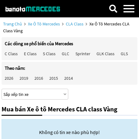
Trang Chủ
Xe Ô Tô Mercedes
CLA Class
Xe Ô Tô Mercedes CLA
Class Vàng
Các dòng xe phổ biến của Mercedes
C Class
E Class
S Class
GLC
Sprinter
GLK Class
GLS
Ma
Theo năm:
2026
2019
2016
2015
2014
Mua bán Xe ô tô Mercedes CLA class Vàng
Không có tin xe nào phù hợp!