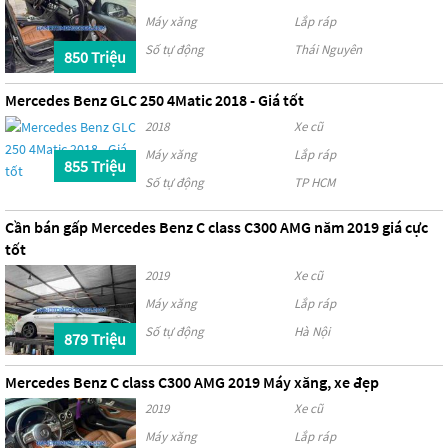
Máy xăng
Lắp ráp
Số tự động
Thái Nguyên
850 Triệu
Mercedes Benz GLC 250 4Matic 2018 - Giá tốt
2018
Xe cũ
Máy xăng
Lắp ráp
855 Triệu
Số tự động
TP HCM
Cần bán gấp Mercedes Benz C class C300 AMG năm 2019 giá cực
tốt
2019
Xe cũ
Máy xăng
Lắp ráp
Số tự động
Hà Nội
879 Triệu
Mercedes Benz C class C300 AMG 2019 Máy xăng, xe đẹp
2019
Xe cũ
Máy xăng
Lắp ráp