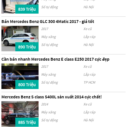
Số tự động
Hà Nội
839 Triệu
Bán Mercedes Benz GLC 300 4Matic 2017 - giá tốt
2017
Xe cũ
Máy xăng
Lắp ráp
Số tự động
Hà Nội
890 Triệu
Cần bán nhanh Mercedes Benz E class E250 2017 cực đẹp
2017
Xe cũ
Máy xăng
Lắp ráp
Số tự động
TP HCM
800 Triệu
Mercedes Benz S class S400L sản xuất 2014 cực chất!
2014
Xe cũ
Máy xăng
Lắp ráp
Số tự động
Hà Nội
885 Triệu