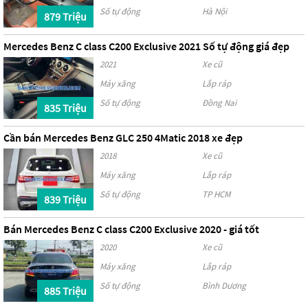
Số tự động
Hà Nội
879 Triệu
Mercedes Benz C class C200 Exclusive 2021 Số tự động giá đẹp
2021
Xe cũ
Máy xăng
Lắp ráp
Số tự động
Đồng Nai
835 Triệu
Cần bán Mercedes Benz GLC 250 4Matic 2018 xe đẹp
2018
Xe cũ
Máy xăng
Lắp ráp
Số tự động
TP HCM
839 Triệu
Bán Mercedes Benz C class C200 Exclusive 2020 - giá tốt
2020
Xe cũ
Máy xăng
Lắp ráp
Số tự động
Bình Dương
885 Triệu