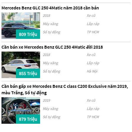
Mercedes Benz GLC 250 4Matic năm 2018 cần bán
2018
Xe cũ
Máy xăng
Lắp ráp
Số tự động
TP HCM
809 Triệu
Cần bán xe Mercedes Benz GLC 250 4Matic đời 2018
2018
Xe cũ
Máy xăng
Lắp ráp
Số tự động
Hà Nội
855 Triệu
Cần bán gấp xe Mercedes Benz C class C200 Exclusive năm 2019,
màu Trắng, Số tự động
2019
Xe cũ
Máy xăng
Lắp ráp
Số tự động
TP HCM
879 Triệu