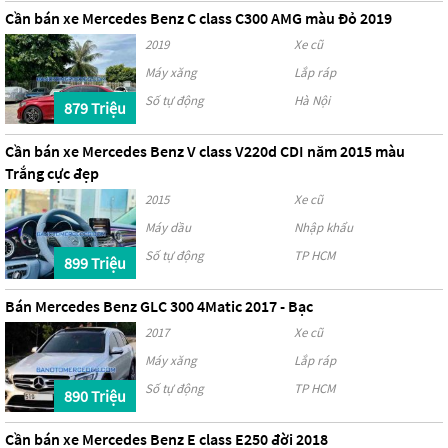
Cần bán xe Mercedes Benz C class C300 AMG màu Đỏ 2019
2019
Xe cũ
Máy xăng
Lắp ráp
Số tự động
Hà Nội
879 Triệu
Cần bán xe Mercedes Benz V class V220d CDI năm 2015 màu
Trắng cực đẹp
2015
Xe cũ
Máy dầu
Nhập khẩu
Số tự động
TP HCM
899 Triệu
Bán Mercedes Benz GLC 300 4Matic 2017 - Bạc
2017
Xe cũ
Máy xăng
Lắp ráp
Số tự động
TP HCM
890 Triệu
Cần bán xe Mercedes Benz E class E250 đời 2018