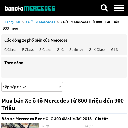
Trang Chủ
Xe Ô Tô Mercedes
Xe Ô Tô Mercedes Từ 800 Triệu Đến
900 Triệu
Các dòng xe phổ biến của Mercedes
C Class
E Class
S Class
GLC
Sprinter
GLK Class
GLS
Ma
Theo năm:
Mua bán Xe ô tô Mercedes Từ 800 Triệu đến 900
Triệu
Bán xe Mercedes Benz GLC 300 4Matic đời 2018 - Giá tốt
2018
Xe cũ