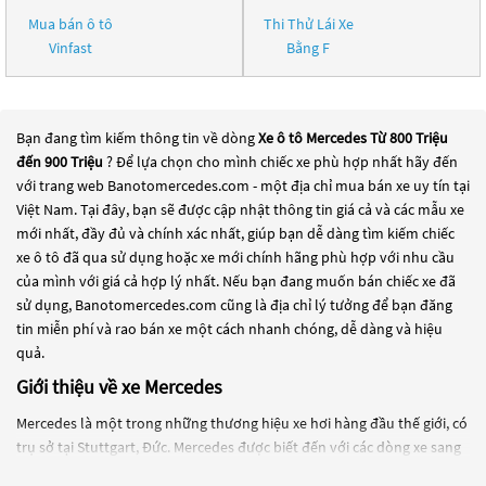
Mua bán ô tô
Thi Thử Lái Xe
Vinfast
Bằng F
Bạn đang tìm kiếm thông tin về dòng
Xe ô tô Mercedes Từ 800 Triệu
đến 900 Triệu
? Để lựa chọn cho mình chiếc xe phù hợp nhất hãy đến
với trang web Banotomercedes.com - một địa chỉ mua bán xe uy tín tại
Việt Nam. Tại đây, bạn sẽ được cập nhật thông tin giá cả và các mẫu xe
mới nhất, đầy đủ và chính xác nhất, giúp bạn dễ dàng tìm kiếm chiếc
xe ô tô đã qua sử dụng hoặc xe mới chính hãng phù hợp với nhu cầu
của mình với giá cả hợp lý nhất. Nếu bạn đang muốn bán chiếc xe đã
sử dụng, Banotomercedes.com cũng là địa chỉ lý tưởng để bạn đăng
tin miễn phí và rao bán xe một cách nhanh chóng, dễ dàng và hiệu
quả.
Giới thiệu về xe Mercedes
Mercedes là một trong những thương hiệu xe hơi hàng đầu thế giới, có
trụ sở tại Stuttgart, Đức. Mercedes được biết đến với các dòng xe sang
trọng, chất lượng cao và công nghệ tiên tiến. Mercedes-Benz là một