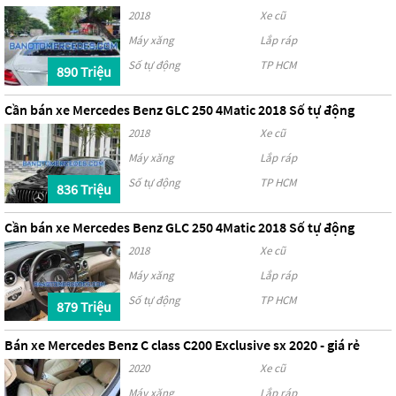
2018
Xe cũ
Máy xăng
Lắp ráp
Số tự động
TP HCM
890 Triệu
Cần bán xe Mercedes Benz GLC 250 4Matic 2018 Số tự động
2018
Xe cũ
Máy xăng
Lắp ráp
Số tự động
TP HCM
836 Triệu
Cần bán xe Mercedes Benz GLC 250 4Matic 2018 Số tự động
2018
Xe cũ
Máy xăng
Lắp ráp
Số tự động
TP HCM
879 Triệu
Bán xe Mercedes Benz C class C200 Exclusive sx 2020 - giá rẻ
2020
Xe cũ
Máy xăng
Lắp ráp