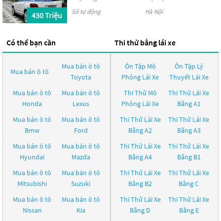
Số tự động
Hà Nội
430 Triệu
Có thể bạn cần
Thi thử bằng lái xe
Mua bán ô tô
Ôn Tập Mô
Ôn Tập Lý
Mua bán ô tô
Toyota
Phỏng Lái Xe
Thuyết Lái Xe
Mua bán ô tô
Mua bán ô tô
Thi Thử Mô
Thi Thử Lái Xe
Honda
Lexus
Phỏng Lái Xe
Bằng A1
Mua bán ô tô
Mua bán ô tô
Thi Thử Lái Xe
Thi Thử Lái Xe
Bmw
Ford
Bằng A2
Bằng A3
Mua bán ô tô
Mua bán ô tô
Thi Thử Lái Xe
Thi Thử Lái Xe
Hyundai
Mazda
Bằng A4
Bằng B1
Mua bán ô tô
Mua bán ô tô
Thi Thử Lái Xe
Thi Thử Lái Xe
Mitsubishi
Suzuki
Bằng B2
Bằng C
Mua bán ô tô
Mua bán ô tô
Thi Thử Lái Xe
Thi Thử Lái Xe
Nissan
Kia
Bằng D
Bằng E