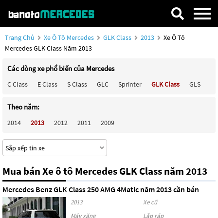
Trang Chủ
Xe Ô Tô Mercedes
GLK Class
2013
Xe Ô Tô
Mercedes GLK Class Năm 2013
Các dòng xe phổ biến của Mercedes
C Class
E Class
S Class
GLC
Sprinter
GLK Class
GLS
Ma
Theo năm:
2014
2013
2012
2011
2009
Mua bán Xe ô tô Mercedes GLK Class năm 2013
Mercedes Benz GLK Class 250 AMG 4Matic năm 2013 cần bán
2013
Xe cũ
Máy xăng
Lắp ráp