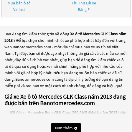
Mua bán ô tô
Thi Thử Lái Xe
Vinfast
Bằng F
Bạn đang tìm kiếm thông tin về dòng
Xe ô tô Mercedes GLK Class năm
2013
? Để lựa chọn cho mình chiếc xe phù hợp nhất hãy đến với trang
web Banotomercedes.com - một địa chỉ mua bán xe uy tín tại Việt
Nam. Tại đây, bạn sẽ được cập nhật thông tin giá cả và các mẫu xe mới
nhất, đầy đủ và chính xác nhất, giúp bạn dễ dàng tìm kiếm chiếc xe ô
tô đã qua sử dụng hoặc xe mới chính hãng phù hợp với nhu cầu của
mình với giá cả hợp lý nhất. Nếu bạn đang muốn bán chiếc xe đã sử
dụng, Banotomercedes.com cũng là địa chỉ lý tưởng để bạn đăng tin
miễn phí và rao bán xe một cách nhanh chóng, dễ dàng và hiệu quả.
Giá xe Xe ô tô Mercedes GLK Class năm 2013 đang
được bán trên Banotomercedes.com
Giá xe
Mercedes Benz GLK Class 250 AMG 4Matic năm 2013
thấp
nhất là 430 Triệu
Xem thêm
Các dòng
Xe ô tô Mercedes GLK Class năm 2013
đang trở thành một