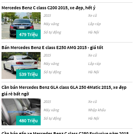
Mercedes Benz C class C200 2015, xe đẹp, hết ý
2015
Xe cũ
Máy xăng
Lắp ráp
Số tự động
Hà Nội
479 Triệu
Bán Mercedes Benz E class E250 AMG 2015 - giá tốt
2015
Xe cũ
Máy xăng
Lắp ráp
Số tự động
Hà Nội
539 Triệu
Cần bán Mercedes Benz GLA class GLA 250 4Matic 2015, xe đẹp
giá rẻ bất ngờ
2015
Xe cũ
Máy xăng
Nhập khẩu
Số tự động
Hà Nội
480 Triệu
Cần bán gấp xe Mercedes Benz C class C250 Exclusive năm 2015,