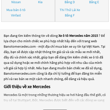
Nissan
Kia
Bằng D
Bằng E
Mua bán ô tô
Thi Thử Lái Xe
Vinfast
Bằng F
Bạn đang tìm kiếm thông tin về dòng
Xe ô tô Mercedes năm 2015
? Để
lựa chọn cho mình chiếc xe phù hợp nhất hãy đến với trang web
Banotomercedes.com - một địa chỉ mua bán xe uy tín tại Việt Nam. Tại
đây, bạn sẽ được cập nhật thông tin giá cả và các mẫu xe mới nhất,
đầy đủ và chính xác nhất, giúp bạn dễ dàng tìm kiếm chiếc xe ô tô đã
qua sử dụng hoặc xe mới chính hãng phù hợp với nhu cầu của mình
với giá cả hợp lý nhất. Nếu bạn đang muốn bán chiếc xe đã sử dụng,
Banotomercedes.com cũng là địa chỉ lý tưởng để bạn đăng tin miễn
phí và rao bán xe một cách nhanh chóng, dễ dàng và hiệu quả.
Giới thiệu về xe Mercedes
Mercedes là một trong những thương hiệu xe hơi hàng đầu thế giới, có
trụ sở tại Stuttgart, Đức. Mercedes được biết đến với các dòng xe sang
trọng, chất lượng cao và công nghệ tiên tiến. Mercedes-Benz là một