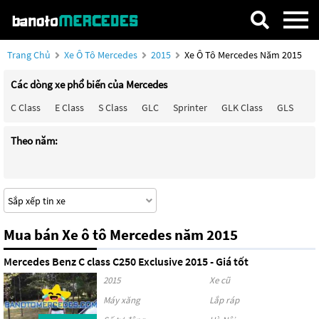
Trang Chủ
Xe Ô Tô Mercedes
2015
Xe Ô Tô Mercedes Năm 2015
Các dòng xe phổ biến của Mercedes
C Class
E Class
S Class
GLC
Sprinter
GLK Class
GLS
Ma
Theo năm:
Mua bán Xe ô tô Mercedes năm 2015
Mercedes Benz C class C250 Exclusive 2015 - Giá tốt
2015
Xe cũ
Máy xăng
Lắp ráp