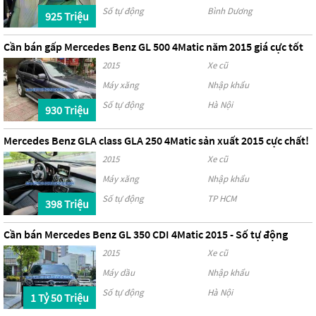
Số tự động
Bình Dương
925 Triệu
Cần bán gấp Mercedes Benz GL 500 4Matic năm 2015 giá cực tốt
2015
Xe cũ
Máy xăng
Nhập khẩu
Số tự động
Hà Nội
930 Triệu
Mercedes Benz GLA class GLA 250 4Matic sản xuất 2015 cực chất!
2015
Xe cũ
Máy xăng
Nhập khẩu
Số tự động
TP HCM
398 Triệu
Cần bán Mercedes Benz GL 350 CDI 4Matic 2015 - Số tự động
2015
Xe cũ
Máy dầu
Nhập khẩu
Số tự động
Hà Nội
1 Tỷ 50 Triệu