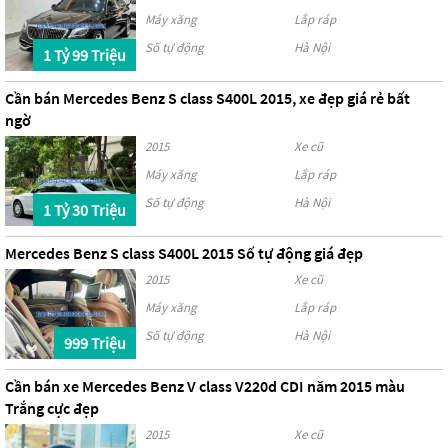
Máy xăng
Lắp ráp
Số tự động
Hà Nội
1 Tỷ 99 Triệu
Cần bán Mercedes Benz S class S400L 2015, xe đẹp giá rẻ bất
ngờ
2015
Xe cũ
Máy xăng
Lắp ráp
Số tự động
Hà Nội
1 Tỷ 30 Triệu
Mercedes Benz S class S400L 2015 Số tự động giá đẹp
2015
Xe cũ
Máy xăng
Lắp ráp
Số tự động
Hà Nội
999 Triệu
Cần bán xe Mercedes Benz V class V220d CDI năm 2015 màu
Trắng cực đẹp
2015
Xe cũ