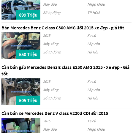
Máy dầu
Nhập khẩu
Số tự động
TP HCM
899 Triệu
Bán Mercedes Benz C class C300 AMG đời 2015 xe đẹp - giá tốt
2015
Xe cũ
Máy xăng
Lắp ráp
Số tự động
Hà Nội
550 Triệu
Cần bán gấp Mercedes Benz E class E250 AMG 2015 - Xe đẹp - Giá
tốt
2015
Xe cũ
Máy xăng
Lắp ráp
Số tự động
Hà Nội
505 Triệu
Cần bán xe Mercedes Benz V class V220d CDI đời 2015
2015
Xe cũ
Máy dầu
Nhập khẩu