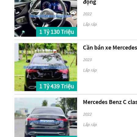
động
2022
Lắp ráp
1 Tỷ 130 Triệu
Cần bán xe Mercedes
2023
Lắp ráp
1 Tỷ 439 Triệu
Mercedes Benz C cla
2022
Lắp ráp