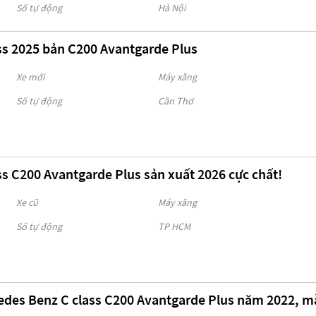
Số tự động
Hà Nội
ss 2025 bản C200 Avantgarde Plus
Xe mới
Máy xăng
Số tự động
Cần Thơ
s C200 Avantgarde Plus sản xuất 2026 cực chất!
Xe cũ
Máy xăng
Số tự động
TP HCM
edes Benz C class C200 Avantgarde Plus năm 2022, mà