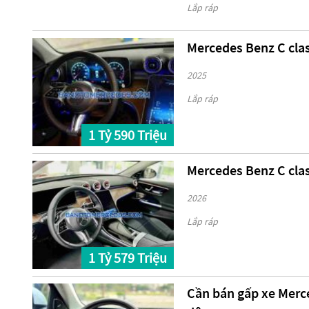
Lắp ráp
Mercedes Benz C cla
2025
Lắp ráp
1 Tỷ 590 Triệu
Mercedes Benz C clas
2026
Lắp ráp
1 Tỷ 579 Triệu
Cần bán gấp xe Merc