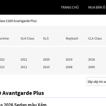
TRANG CHỦ
MUA BÁN Ô
lass C200 Avantgarde Plus
printer
GLK Class
GLS
Maybach
CLA Class
022
2021
2020
2019
2018
012
2011
2010
2008
2005
0 Avantgarde Plus
ass 2026 Sedan màu Xám