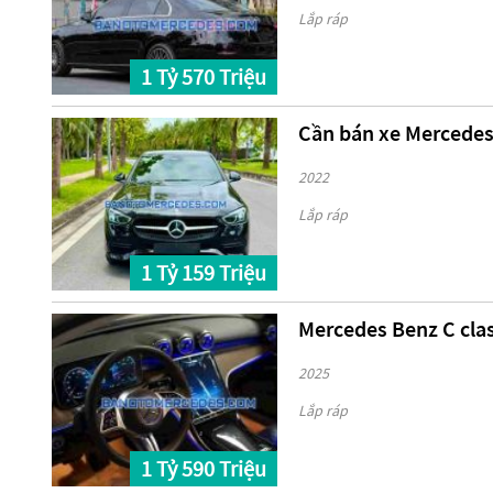
Lắp ráp
1 Tỷ 570 Triệu
Cần bán xe Mercedes
2022
Lắp ráp
1 Tỷ 159 Triệu
Mercedes Benz C cla
2025
Lắp ráp
1 Tỷ 590 Triệu