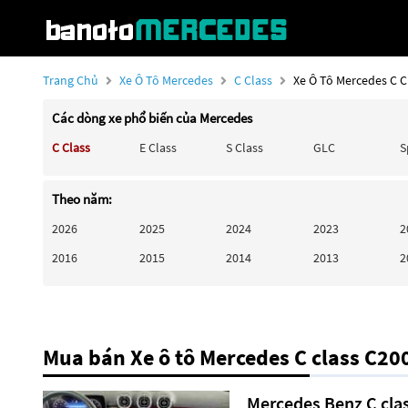
Trang Chủ
Xe Ô Tô Mercedes
C Class
Xe Ô Tô Mercedes C C
Các dòng xe phổ biến của Mercedes
C Class
E Class
S Class
GLC
S
Theo năm:
2026
2025
2024
2023
2
2016
2015
2014
2013
2
Mua bán Xe ô tô Mercedes C class C20
Mercedes Benz C cl