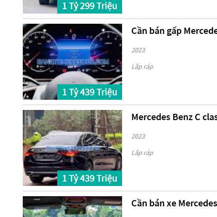
1 Tỷ 299 Triệu
Cần bán gấp Mercede
2023
Lắp ráp
1 Tỷ 439 Triệu
Mercedes Benz C cla
2023
Lắp ráp
1 Tỷ 439 Triệu
Cần bán xe Mercedes