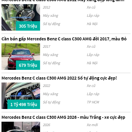
2012
Xe cũ
Máy xăng
Lắp ráp
Số tự động
Hà Nội
305 Triệu
Cần bán gấp Mercedes Benz C class C300 AMG đời 2017, màu Đỏ
2017
Xe cũ
Máy xăng
Lắp ráp
Số tự động
Hà Nội
679 Triệu
Mercedes Benz C class C300 AMG 2022 Số tự động cực đẹp!
2022
Xe cũ
Máy xăng
Lắp ráp
Số tự động
TP HCM
1 Tỷ 498 Triệu
Mercedes Benz C class C300 AMG 2026 - màu Trắng - xe cực đẹp
2026
Xe mới