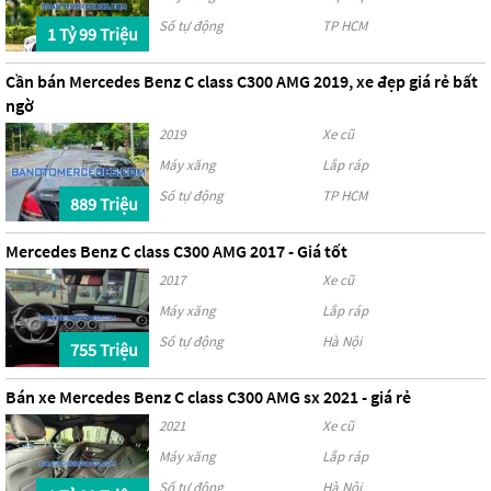
Số tự động
TP HCM
1 Tỷ 99 Triệu
Cần bán Mercedes Benz C class C300 AMG 2019, xe đẹp giá rẻ bất
ngờ
2019
Xe cũ
Máy xăng
Lắp ráp
Số tự động
TP HCM
889 Triệu
Mercedes Benz C class C300 AMG 2017 - Giá tốt
2017
Xe cũ
Máy xăng
Lắp ráp
Số tự động
Hà Nội
755 Triệu
Bán xe Mercedes Benz C class C300 AMG sx 2021 - giá rẻ
2021
Xe cũ
Máy xăng
Lắp ráp
Số tự động
Hà Nội