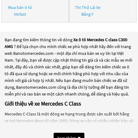
Mua bán ô tô
Thi Thử Lái Xe
Vinfast
Bằng F
Bạn đang tìm kiếm thông tin về dòng
Xe ô tô Mercedes C class C300
AMG
? Để lựa chọn cho mình chiếc xe phù hợp nhất hãy đến với trang
web Banotomercedes.com - một địa chỉ mua bán xe uy tín tại Việt
Nam. Tại đây, bạn sẽ được cập nhật thông tin giá cả và các mẫu xe mới
nhất, đầy đủ và chính xác nhất, giúp bạn dễ dàng tìm kiếm chiếc xe ô
tô đã qua sử dụng hoặc xe mới chính hãng phù hợp với nhu cầu của
mình với giá cả hợp lý nhất. Nếu bạn đang muốn bán chiếc xe đã sử
dụng, Banotomercedes.com cũng là địa chỉ lý tưởng để bạn đăng tin
miễn phí và rao bán xe một cách nhanh chóng, dễ dàng và hiệu quả.
Giới thiệu về xe Mercedes C Class
Mercedes C-Class là một dòng xe hạng trung được sản xuất bởi hãng
xe hơi Mercedes-Benz từ năm 1993. Dòng xe này có nhiều phiên bản và
được thiết kế để cạnh tranh trực tiếp với các đối thủ trong cùng phân
khúc như BMW 3 Series và Audi A4.