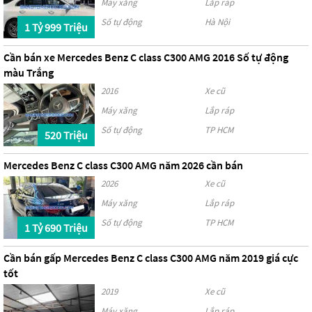
Máy xăng
Lắp ráp
Số tự động
Hà Nội
1 Tỷ 999 Triệu
Cần bán xe Mercedes Benz C class C300 AMG 2016 Số tự động
màu Trắng
2016
Xe cũ
Máy xăng
Lắp ráp
Số tự động
TP HCM
520 Triệu
Mercedes Benz C class C300 AMG năm 2026 cần bán
2026
Xe cũ
Máy xăng
Lắp ráp
Số tự động
TP HCM
1 Tỷ 690 Triệu
Cần bán gấp Mercedes Benz C class C300 AMG năm 2019 giá cực
tốt
2019
Xe cũ
Máy xăng
Lắp ráp