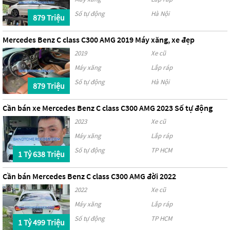
Số tự động
Hà Nội
879 Triệu
Mercedes Benz C class C300 AMG 2019 Máy xăng, xe đẹp
2019
Xe cũ
Máy xăng
Lắp ráp
Số tự động
Hà Nội
879 Triệu
Cần bán xe Mercedes Benz C class C300 AMG 2023 Số tự động
2023
Xe cũ
Máy xăng
Lắp ráp
Số tự động
TP HCM
1 Tỷ 638 Triệu
Cần bán Mercedes Benz C class C300 AMG đời 2022
2022
Xe cũ
Máy xăng
Lắp ráp
Số tự động
TP HCM
1 Tỷ 499 Triệu