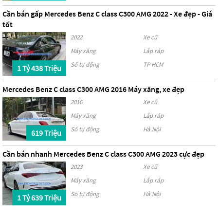
Cần bán gấp Mercedes Benz C class C300 AMG 2022 - Xe đẹp - Giá
tốt
2022
Xe cũ
Máy xăng
Lắp ráp
Số tự động
TP HCM
1 Tỷ 438 Triệu
Mercedes Benz C class C300 AMG 2016 Máy xăng, xe đẹp
2016
Xe cũ
Máy xăng
Lắp ráp
Số tự động
Hà Nội
619 Triệu
Cần bán nhanh Mercedes Benz C class C300 AMG 2023 cực đẹp
2023
Xe cũ
Máy xăng
Lắp ráp
Số tự động
Hà Nội
1 Tỷ 639 Triệu