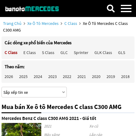
Trang Chủ
Xe Ô Tô Mercedes
C Class
Xe Ô Tô Mercedes C Class
C300 AMG
Các dòng xe phổ biến của Mercedes
C Class
E Class
S Class
GLC
Sprinter
GLK Class
GLS
Ma
Theo năm:
2026
2025
2024
2023
2022
2021
2020
2019
2018
Mua bán Xe ô tô Mercedes C class C300 AMG
Mercedes Benz C class C300 AMG 2021 - Giá tốt
2021
Xe cũ
Máy xăng
Lắp ráp