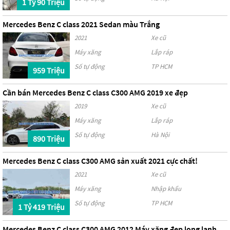
1 Tỷ 90 Triệu
Mercedes Benz C class 2021 Sedan màu Trắng
2021
Xe cũ
Máy xăng
Lắp ráp
Số tự động
TP HCM
959 Triệu
Cần bán Mercedes Benz C class C300 AMG 2019 xe đẹp
2019
Xe cũ
Máy xăng
Lắp ráp
Số tự động
Hà Nội
890 Triệu
Mercedes Benz C class C300 AMG sản xuất 2021 cực chất!
2021
Xe cũ
Máy xăng
Nhập khẩu
Số tự động
TP HCM
1 Tỷ 419 Triệu
Mercedes Benz C class C300 AMG 2012 Máy xăng đẹp long lanh