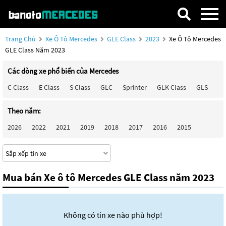
Trang Chủ
Xe Ô Tô Mercedes
GLE Class
2023
Xe Ô Tô Mercedes
GLE Class Năm 2023
Các dòng xe phổ biến của Mercedes
C Class
E Class
S Class
GLC
Sprinter
GLK Class
GLS
Ma
Theo năm:
2026
2022
2021
2019
2018
2017
2016
2015
Mua bán Xe ô tô Mercedes GLE Class năm 2023
Không có tin xe nào phù hợp!