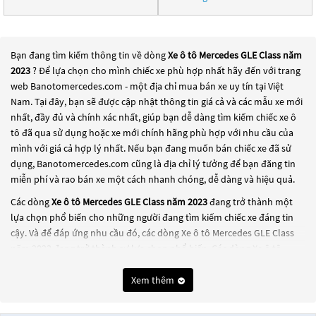
Bạn đang tìm kiếm thông tin về dòng
Xe ô tô Mercedes GLE Class năm
2023
? Để lựa chọn cho mình chiếc xe phù hợp nhất hãy đến với trang
web Banotomercedes.com - một địa chỉ mua bán xe uy tín tại Việt
Nam. Tại đây, bạn sẽ được cập nhật thông tin giá cả và các mẫu xe mới
nhất, đầy đủ và chính xác nhất, giúp bạn dễ dàng tìm kiếm chiếc xe ô
tô đã qua sử dụng hoặc xe mới chính hãng phù hợp với nhu cầu của
mình với giá cả hợp lý nhất. Nếu bạn đang muốn bán chiếc xe đã sử
dụng, Banotomercedes.com cũng là địa chỉ lý tưởng để bạn đăng tin
miễn phí và rao bán xe một cách nhanh chóng, dễ dàng và hiệu quả.
Các dòng
Xe ô tô Mercedes GLE Class năm 2023
đang trở thành một
lựa chọn phổ biến cho những người đang tìm kiếm chiếc xe đáng tin
cậy. Và để đáp ứng nhu cầu đó, các dòng
Xe ô tô Mercedes GLE Class
năm 2023
đang trở thành sự lựa chọn phổ biến. Các dòng
Xe ô tô
Mercedes GLE Class năm 2023
này có thể là những dòng xe đời cũ đã
được nâng cấp, hoặc là các dòng xe mới với thiết kế hiện đại và công
Xem thêm
nghệ tiên tiến. Các dòng
Xe ô tô Mercedes GLE Class năm 2023
này đều
được kiểm tra và bảo dưỡng kỹ lưỡng để đảm bảo chất lượng và hiệu