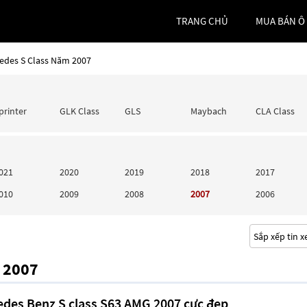
TRANG CHỦ
MUA BÁN Ô
edes S Class Năm 2007
printer
GLK Class
GLS
Maybach
CLA Class
021
2020
2019
2018
2017
010
2009
2008
2007
2006
m 2007
des Benz S class S63 AMG 2007 cực đẹp