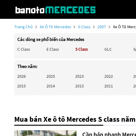
Trang Chủ
Xe Ô Tô Mercedes
S Class
2007
Xe Ô Tô Merc
Các dòng xe phổ biến của Mercedes
C Class
E Class
S Class
GLC
S
Theo năm:
2026
2025
2023
2022
2
2015
2014
2013
2011
2
Mua bán Xe ô tô Mercedes S class nă
Cần bán nhanh Merce