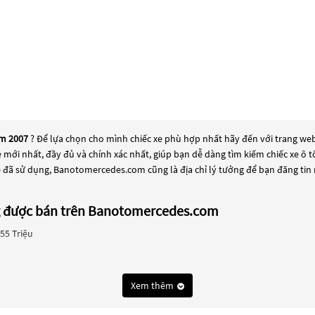
ăm 2007
? Để lựa chọn cho mình chiếc xe phù hợp nhất hãy đến với trang web
xe mới nhất, đầy đủ và chính xác nhất, giúp bạn dễ dàng tìm kiếm chiếc xe ô
e đã sử dụng, Banotomercedes.com cũng là địa chỉ lý tưởng để bạn đăng tin
ng được bán trên Banotomercedes.com
55 Triệu
là 368 Triệu
ựa chọn phổ biến cho những người đang tìm kiếm chiếc xe đáng tin cậy. Và
Xem thêm
cedes S class năm 2007
này có thể là những dòng xe đời cũ đã được nâng cấp, 
ểm tra và bảo dưỡng kỹ lưỡng để đảm bảo chất lượng và hiệu suất tốt nhấ