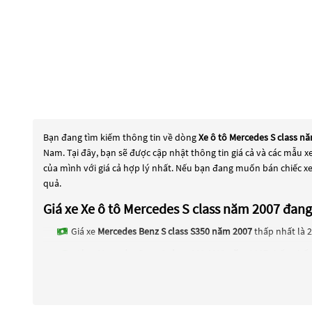
Bạn đang tìm kiếm thông tin về dòng
Xe ô tô Mercedes S class n
Nam. Tại đây, bạn sẽ được cập nhật thông tin giá cả và các mẫu 
của mình với giá cả hợp lý nhất. Nếu bạn đang muốn bán chiếc x
quả.
Giá xe Xe ô tô Mercedes S class năm 2007 đa
Giá xe
Mercedes Benz S class S350 năm 2007
thấp nhất là 2
Giá xe
Mercedes Benz S class S63 AMG năm 2007
thấp nhất 
Các dòng
Xe ô tô Mercedes S class năm 2007
đang trở thành một l
2007
đang trở thành sự lựa chọn phổ biến. Các dòng
Xe ô tô Mer
tiến. Các dòng
Xe ô tô Mercedes S class năm 2007
này đều được ki