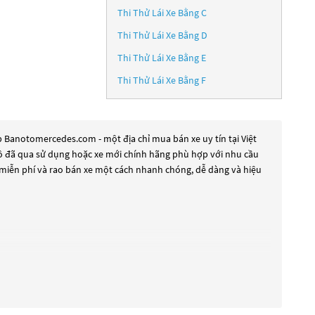
Thi Thử Lái Xe Bằng C
Thi Thử Lái Xe Bằng D
Thi Thử Lái Xe Bằng E
Thi Thử Lái Xe Bằng F
 Banotomercedes.com - một địa chỉ mua bán xe uy tín tại Việt
 tô đã qua sử dụng hoặc xe mới chính hãng phù hợp với nhu cầu
 miễn phí và rao bán xe một cách nhanh chóng, dễ dàng và hiệu
 để đáp ứng nhu cầu đó, các dòng
Xe ô tô Mercedes S class năm
hoặc là các dòng xe mới với thiết kế hiện đại và công nghệ tiên
t. Nếu bạn đang tìm kiếm một chiếc xe, hãy khám phá các dòng
Xe