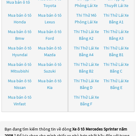
Mua bán ô tô
Toyota
Phỏng Lái Xe
Thuyết Lái Xe
Mua bán ô tô
Mua bán ô tô
Thi Thử Mô
Thi Thử Lái Xe
Honda
Lexus
Phỏng Lái Xe
Bằng A1
Mua bán ô tô
Mua bán ô tô
Thi Thử Lái Xe
Thi Thử Lái Xe
Bmw
Ford
Bằng A2
Bằng A3
Mua bán ô tô
Mua bán ô tô
Thi Thử Lái Xe
Thi Thử Lái Xe
Hyundai
Mazda
Bằng A4
Bằng B1
Mua bán ô tô
Mua bán ô tô
Thi Thử Lái Xe
Thi Thử Lái Xe
Mitsubishi
Suzuki
Bằng B2
Bằng C
Mua bán ô tô
Mua bán ô tô
Thi Thử Lái Xe
Thi Thử Lái Xe
Nissan
Kia
Bằng D
Bằng E
Mua bán ô tô
Thi Thử Lái Xe
Vinfast
Bằng F
Bạn đang tìm kiếm thông tin về dòng
Xe ô tô Mercedes Sprinter năm
2008
? Để lựa chọn cho mình chiếc xe phù hợp nhất hãy đến với trang