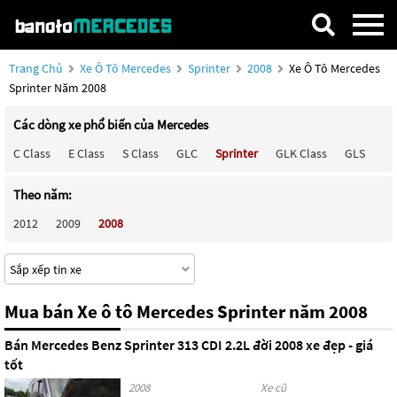
Trang Chủ
Xe Ô Tô Mercedes
Sprinter
2008
Xe Ô Tô Mercedes
Sprinter Năm 2008
Các dòng xe phổ biến của Mercedes
C Class
E Class
S Class
GLC
Sprinter
GLK Class
GLS
Ma
Theo năm:
2012
2009
2008
Mua bán Xe ô tô Mercedes Sprinter năm 2008
Bán Mercedes Benz Sprinter 313 CDI 2.2L đời 2008 xe đẹp - giá
tốt
2008
Xe cũ