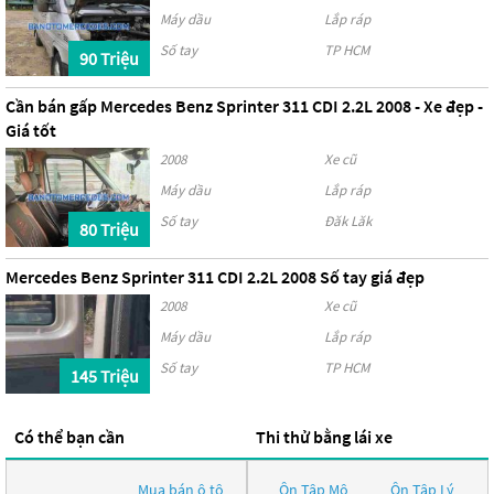
Máy dầu
Lắp ráp
Số tay
TP HCM
90 Triệu
Cần bán gấp Mercedes Benz Sprinter 311 CDI 2.2L 2008 - Xe đẹp -
Giá tốt
2008
Xe cũ
Máy dầu
Lắp ráp
Số tay
Đăk Lăk
80 Triệu
Mercedes Benz Sprinter 311 CDI 2.2L 2008 Số tay giá đẹp
2008
Xe cũ
Máy dầu
Lắp ráp
Số tay
TP HCM
145 Triệu
Có thể bạn cần
Thi thử bằng lái xe
Mua bán ô tô
Ôn Tập Mô
Ôn Tập Lý