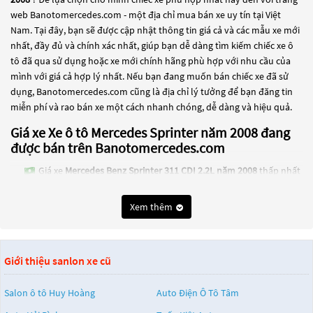
web Banotomercedes.com - một địa chỉ mua bán xe uy tín tại Việt
Nam. Tại đây, bạn sẽ được cập nhật thông tin giá cả và các mẫu xe mới
nhất, đầy đủ và chính xác nhất, giúp bạn dễ dàng tìm kiếm chiếc xe ô
tô đã qua sử dụng hoặc xe mới chính hãng phù hợp với nhu cầu của
mình với giá cả hợp lý nhất. Nếu bạn đang muốn bán chiếc xe đã sử
dụng, Banotomercedes.com cũng là địa chỉ lý tưởng để bạn đăng tin
miễn phí và rao bán xe một cách nhanh chóng, dễ dàng và hiệu quả.
Giá xe Xe ô tô Mercedes Sprinter năm 2008 đang
được bán trên Banotomercedes.com
Giá xe
Mercedes Benz Sprinter 311 CDI 2.2L năm 2008
thấp nhất
là 80 Triệu
Xem thêm
Giá xe
Mercedes Benz Sprinter 313 CDI 2.2L năm 2008
thấp nhất
là 90 Triệu
Các dòng
Xe ô tô Mercedes Sprinter năm 2008
đang trở thành một lựa
Giới thiệu sanlon xe cũ
chọn phổ biến cho những người đang tìm kiếm chiếc xe đáng tin cậy.
Và để đáp ứng nhu cầu đó, các dòng
Xe ô tô Mercedes Sprinter năm
2008
đang trở thành sự lựa chọn phổ biến. Các dòng
Xe ô tô Mercedes
Salon ô tô Huy Hoàng
Auto Điện Ô Tô Tâm
Sprinter năm 2008
này có thể là những dòng xe đời cũ đã được nâng