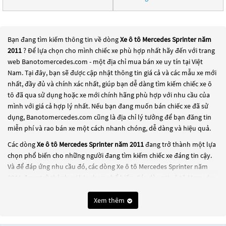
Bạn đang tìm kiếm thông tin về dòng
Xe ô tô Mercedes Sprinter năm
2011
? Để lựa chọn cho mình chiếc xe phù hợp nhất hãy đến với trang
web Banotomercedes.com - một địa chỉ mua bán xe uy tín tại Việt
Nam. Tại đây, bạn sẽ được cập nhật thông tin giá cả và các mẫu xe mới
nhất, đầy đủ và chính xác nhất, giúp bạn dễ dàng tìm kiếm chiếc xe ô
tô đã qua sử dụng hoặc xe mới chính hãng phù hợp với nhu cầu của
mình với giá cả hợp lý nhất. Nếu bạn đang muốn bán chiếc xe đã sử
dụng, Banotomercedes.com cũng là địa chỉ lý tưởng để bạn đăng tin
miễn phí và rao bán xe một cách nhanh chóng, dễ dàng và hiệu quả.
Các dòng
Xe ô tô Mercedes Sprinter năm 2011
đang trở thành một lựa
chọn phổ biến cho những người đang tìm kiếm chiếc xe đáng tin cậy.
Và để đáp ứng nhu cầu đó, các dòng
Xe ô tô Mercedes Sprinter năm
2011
đang trở thành sự lựa chọn phổ biến. Các dòng
Xe ô tô Mercedes
Sprinter năm 2011
này có thể là những dòng xe đời cũ đã được nâng
cấp, hoặc là các dòng xe mới với thiết kế hiện đại và công nghệ tiên
Xem thêm
tiến. Các dòng
Xe ô tô Mercedes Sprinter năm 2011
này đều được kiểm
tra và bảo dưỡng kỹ lưỡng để đảm bảo chất lượng và hiệu suất tốt