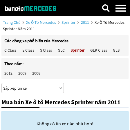
Trang Chủ
Xe Ô Tô Mercedes
Sprinter
2011
Xe Ô Tô Mercedes
Sprinter Năm 2011
Các dòng xe phổ biến của Mercedes
C Class
E Class
S Class
GLC
Sprinter
GLK Class
GLS
Ma
Theo năm:
2012
2009
2008
Mua bán Xe ô tô Mercedes Sprinter năm 2011
Không có tin xe nào phù hợp!